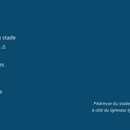
u stade
 ⚠️
es
s
📍Adresse du stade
A côté du Gymnase S