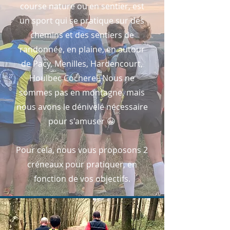
course nature ou en sentier, est
un sport qui se pratique sur des
chemins et des sentiers de
randonnée, en plaine, en autour
de Pacy, Menilles, Hardencourt,
Houlbec Cocherel. Nous ne
sommes pas en montagne, mais
nous avons le dénivelé nécessaire
pour s'amuser 😀
Pour cela,
nous vous proposons 2
créneaux pour pratiquer, en
fonction de vos objectifs.