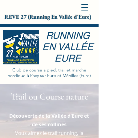
REVE 27 (Running En Vallée d'Eure)
RUNNING
EN VALLÉE
EURE
Club de course à pied, trail et marche
nordique à Pacy sur Eure et Ménilles (Eure)
Trail ou Course nature
Découverte de la Vallée d'Eure et
de ses collines
Vous aimez le trail running, la